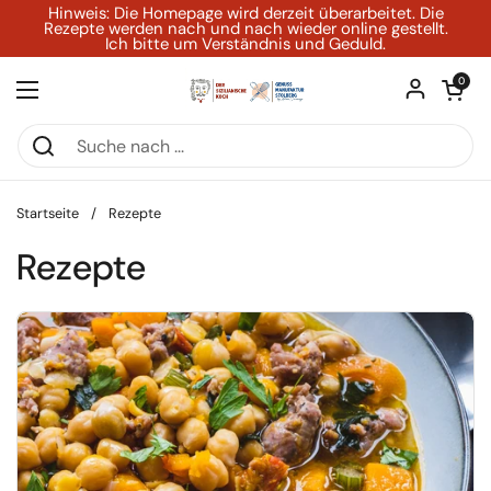
Zum Inhalt springen
Hinweis: Die Homepage wird derzeit überarbeitet. Die
Rezepte werden nach und nach wieder online gestellt.
Ich bitte um Verständnis und Geduld.
Warenkorb ö
0
Menü öffnen
Startseite
/
Rezepte
Rezepte