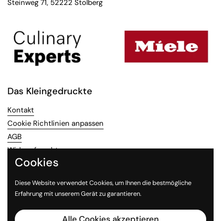
Steinweg 71, 52222 Stolberg
Das Kleingedruckte
Kontakt
Cookie Richtlinien anpassen
AGB
Widerrufsrecht
Cookies
Datenschutz
Impressum
Diese Website verwendet Cookies, um Ihnen die bestmögliche
Vertrag widerrufen
Erfahrung mit unserem Gerät zu garantieren.
Alle Cookies akzeptieren