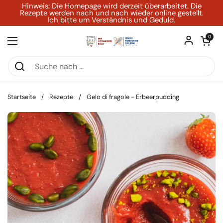
Zum Inhalt springen
Hinweis: Die Homepage wird derzeit überarbeitet. Die
Rezepte werden nach und nach wieder online gestellt.
Ich bitte um Verständnis und Geduld.
Warenkorb ö
0
Menü öffnen
Startseite
/
Rezepte
/
Gelo di fragole - Erbeerpudding