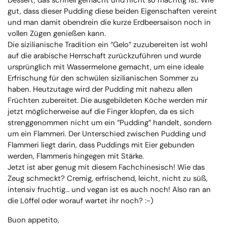
Dessert, das schnell gemacht und nicht so mächtig ist. Wie
gut, dass dieser Pudding diese beiden Eigenschaften vereint
und man damit obendrein die kurze Erdbeersaison noch in
vollen Zügen genießen kann.
Die sizilianische Tradition ein “Gelo” zuzubereiten ist wohl
auf die arabische Herrschaft zurückzuführen und wurde
ursprünglich mit Wassermelone gemacht, um eine ideale
Erfrischung für den schwülen sizilianischen Sommer zu
haben. Heutzutage wird der Pudding mit nahezu allen
Früchten zubereitet. Die ausgebildeten Köche werden mir
jetzt möglicherweise auf die Finger klopfen, da es sich
strenggenommen nicht um ein “Pudding” handelt, sondern
um ein Flammeri. Der Unterschied zwischen Pudding und
Flammeri liegt darin, dass Puddings mit Eier gebunden
werden, Flammeris hingegen mit Stärke.
Jetzt ist aber genug mit diesem Fachchinesisch! Wie das
Zeug schmeckt? Cremig, erfrischend, leicht, nicht zu süß,
intensiv fruchtig… und vegan ist es auch noch! Also ran an
die Löffel oder worauf wartet ihr noch? :-)
Buon appetito,