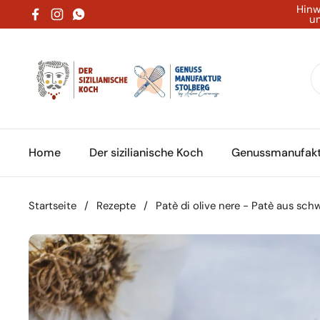
Zum Inhalt springen
Hinw
un
Facebook
Instagram
WhatsApp
Home
Der sizilianische Koch
Genussmanufakt
Startseite
/
Rezepte
/
Patè di olive nere - Patè aus sch