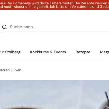
eis: Die Homepage wird derzeit überarbeitet. Die Rezepte werden
d nach wieder online gestellt. Ich bitte um Verständnis und Gedu
ur Stolberg
Kochkurse & Events
Rezepte
Maga
warzen Oliven