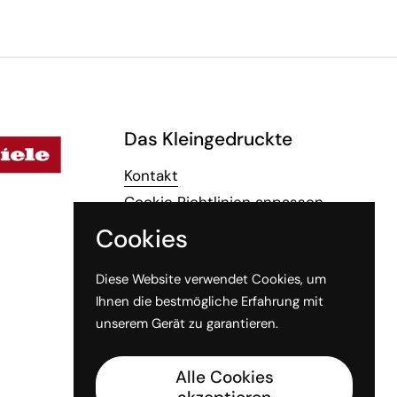
Das Kleingedruckte
Kontakt
Cookie Richtlinien anpassen
AGB
Cookies
Widerrufsrecht
Diese Website verwendet Cookies, um
Datenschutz
Ihnen die bestmögliche Erfahrung mit
Impressum
unserem Gerät zu garantieren.
Vertrag widerrufen
Alle Cookies