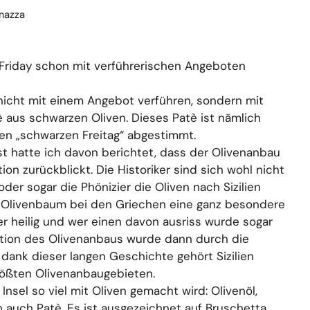
mazza
Friday schon mit verführerischen Angeboten
nicht mit einem Angebot verführen, sondern mit
è aus schwarzen Oliven. Dieses Patè ist nämlich
gen „schwarzen Freitag“ abgestimmt.
st hatte ich davon berichtet, dass der Olivenanbau
ition zurückblickt. Die Historiker sind sich wohl nicht
oder sogar die Phönizier die Oliven nach Sizilien
r Olivenbaum bei den Griechen eine ganz besondere
er heilig und wer einen davon ausriss wurde sogar
dition des Olivenanbaus wurde dann durch die
dank dieser langen Geschichte gehört Sizilien
größten Olivenanbaugebieten.
Insel so viel mit Oliven gemacht wird: Olivenöl,
 auch Patè. Es ist ausgezeichnet auf Bruschetta