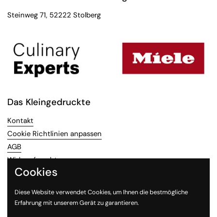
Steinweg 71, 52222 Stolberg
Das Kleingedruckte
Kontakt
Cookie Richtlinien anpassen
AGB
Widerrufsrecht
Cookies
Datenschutz
Impressum
Diese Website verwendet Cookies, um Ihnen die bestmögliche
Vertrag widerrufen
Erfahrung mit unserem Gerät zu garantieren.